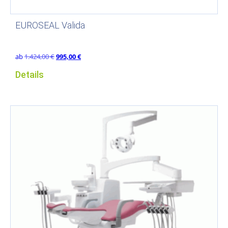
EUROSEAL Valida
Ursprünglicher
Aktueller
ab
1.424,00
€
995,00
€
Preis
Preis
Details
war:
ist:
1.424,00 €
995,00 €.