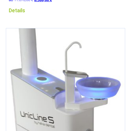
Preis
Preis
Details
war:
ist:
11.670,00 €
8.500,00 €.