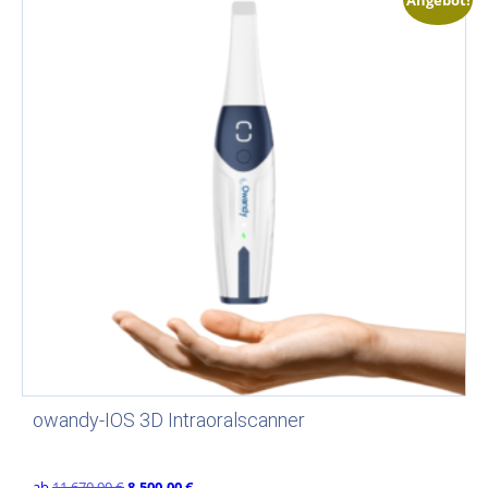
owandy-IOS 3D Intraoralscanner
Ursprünglicher
Aktueller
ab
11.670,00
€
8.500,00
€