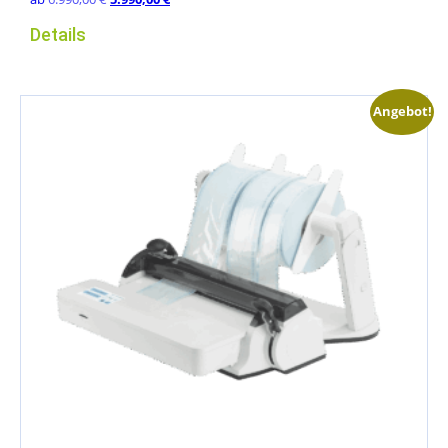
Preis
Preis
Details
war:
ist:
6.990,00 €
5.990,00 €.
Angebot!