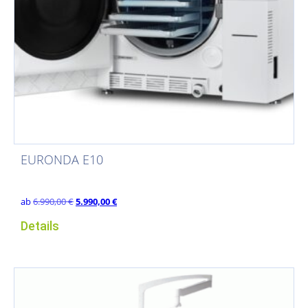
EURONDA E10
Ursprünglicher
Aktueller
ab
6.990,00
€
5.990,00
€
Preis
Preis
Details
war:
ist:
6.990,00 €
5.990,00 €.