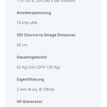
110-120 V, 220-240 V bei 50/60Hz
Anodenspannung
70 kVp ±8%
SID (Source to Image Distance)
50 cm
Gesamtgewicht
62 Kg (mit CEPH 120 Kg)
Eigenfilterung
2 mm Al eq. @ 70kVp
HF-Generator